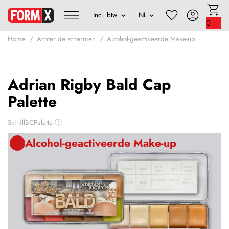
0
Home
Achter de schermen
Alcohol-geactiveerde Make-up
Adrian Rigby Bald Cap
Palette
SkinillBCPalette
ⓘ
Alcohol-geactiveerde Make-up