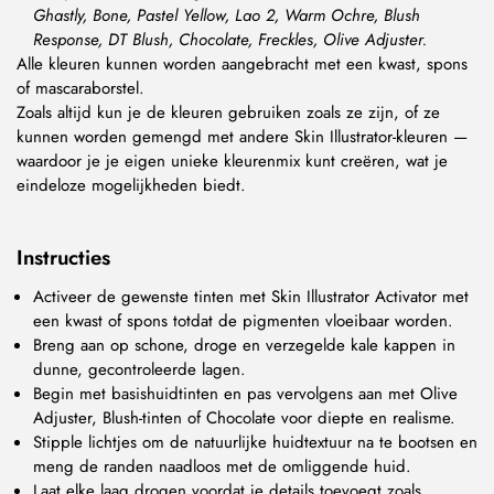
Ghastly, Bone, Pastel Yellow, Lao 2, Warm Ochre, Blush
Response, DT Blush, Chocolate, Freckles, Olive Adjuster.
Alle kleuren kunnen worden aangebracht met een kwast, spons
of mascaraborstel.
Zoals altijd kun je de kleuren gebruiken zoals ze zijn, of ze
kunnen worden gemengd met andere Skin Illustrator-kleuren —
waardoor je je eigen unieke kleurenmix kunt creëren, wat je
eindeloze mogelijkheden biedt.
Instructies
Activeer de gewenste tinten met Skin Illustrator Activator met
een kwast of spons totdat de pigmenten vloeibaar worden.
Breng aan op schone, droge en verzegelde kale kappen in
dunne, gecontroleerde lagen.
Begin met basishuidtinten en pas vervolgens aan met Olive
Adjuster, Blush-tinten of Chocolate voor diepte en realisme.
Stipple lichtjes om de natuurlijke huidtextuur na te bootsen en
meng de randen naadloos met de omliggende huid.
Laat elke laag drogen voordat je details toevoegt zoals