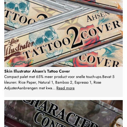
Skin Illustrator Ahsen's Tattoo Cover
Compact palet met 65% meer product voor snelle touch-ups.Bevat 5
kleuren: Rice Paper, Natural 1, Bamboo 2, Espresso 1, Rose
AdjusterAanbrengen met kwa
...
Read more