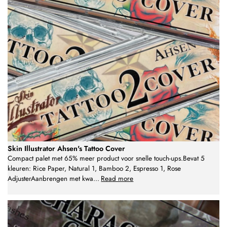
Skin Illustrator Ahsen's Tattoo Cover
Compact palet met 65% meer product voor snelle touch-ups.Bevat 5
kleuren: Rice Paper, Natural 1, Bamboo 2, Espresso 1, Rose
AdjusterAanbrengen met kwa
...
Read more