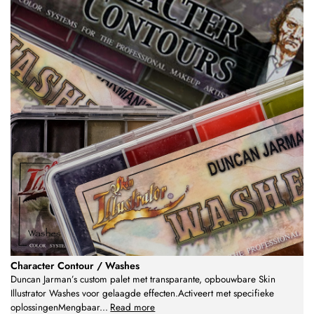
Character Contour / Washes
Duncan Jarman’s custom palet met transparante, opbouwbare Skin
Illustrator Washes voor gelaagde effecten.Activeert met specifieke
oplossingenMengbaar
...
Read more