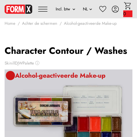
0
Home
Achter de schermen
Alcohol-geactiveerde Make-up
Character Contour / Washes
SkinillDJWPalette
ⓘ
Alcohol-geactiveerde Make-up