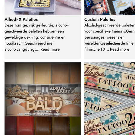
AlliedFX Palettes
Custom Palettes
Deze romige, rijk gekleurde, alcohol-
Alcohol-geactiveerde palette
geactiveerde paletten hebben een
voor specifieke thema's.Geï
geweldige dekking, consistentie en
personages, wezens en
houdkracht.Geactiveerd met
wereldenGeselecteerde tinte
alcoholLangdurig,
...
Read more
filmische FX
...
Read more