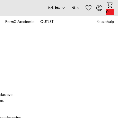
0
FormX Academie
OUTLET
Keuzehulp
clusieve
en.
 brandwonden