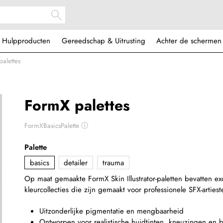
Hulpproducten
Gereedschap & Uitrusting
Achter de schermen
alettes
FormX palettes
FormXBasicsPalette
ⓘ
Palette
basics
detailer
trauma
Op maat gemaakte FormX Skin Illustrator-paletten bevatten ex
kleurcollecties die zijn gemaakt voor professionele SFX-artiest
Uitzonderlijke pigmentatie en mengbaarheid
Ontworpen voor realistische huidtinten, kneuzingen en