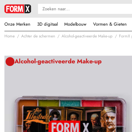
Onze Merken
3D digitaal
Modelbouw
Vormen & Gieten
Home
Achter de schermen
Alcohol-geactiveerde Make-up
FormX p
Alcohol-geactiveerde Make-up