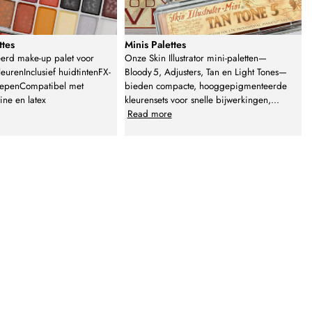
ttes
Minis Palettes
eerd make-up palet voor
Onze Skin Illustrator mini-paletten—
eurenInclusief huidtintenFX-
Bloody 5, Adjusters, Tan en Light Tones—
repenCompatibel met
bieden compacte, hooggepigmenteerde
tine en latex
kleurensets voor snelle bijwerkingen,
...
Read more