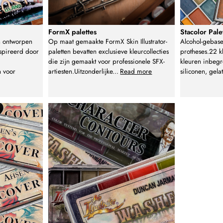
FormX palettes
Stacolor Pale
n ontworpen
Op maat gemaakte FormX Skin Illustrator-
Alcohol-gebas
nspireerd door
paletten bevatten exclusieve kleurcollecties
protheses.22 kl
die zijn gemaakt voor professionele SFX-
kleuren inbeg
n voor
artiesten.Uitzonderlijke
...
Read more
siliconen, gela