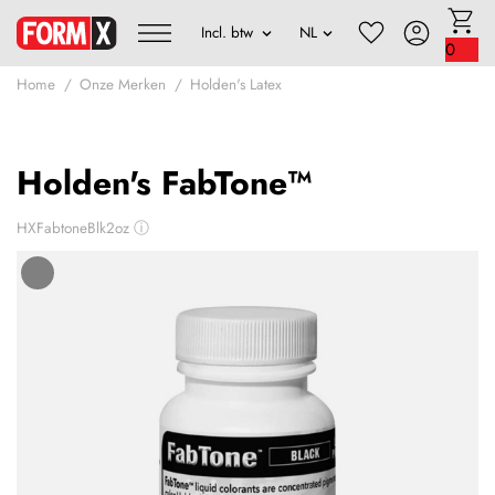
0
Home
Onze Merken
Holden's Latex
Holden's FabTone™
HXFabtoneBlk2oz
ⓘ