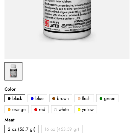
Color
black
blue
brown
flesh
green
orange
red
white
yellow
Maat
2 oz (56.7 gr)
16 oz (453.59 gr)