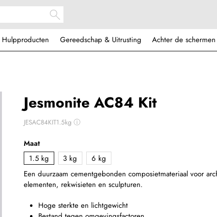
Hulpproducten
Gereedschap & Uitrusting
Achter de schermen
Jesmonite AC84 Kit
JESAC84KIT1.5kg
ⓘ
Maat
1.5 kg
3 kg
6 kg
Een duurzaam
cementgebonden
composietmateriaal voor
arc
elementen, rekwisieten en sculpturen.
Hoge sterkte en lichtgewicht
Bestand tegen omgevingsfactoren