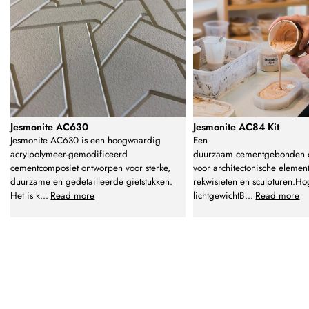
Jesmonite AC630
Jesmonite AC84 Kit
Jesmonite AC630 is een hoogwaardig
Een
acrylpolymeer-gemodificeerd
duurzaam cementgebonden c
cementcomposiet ontworpen voor sterke,
voor architectonische elemen
duurzame en gedetailleerde gietstukken.
rekwisieten en sculpturen.Ho
Het is k
...
Read more
lichtgewichtB
...
Read more