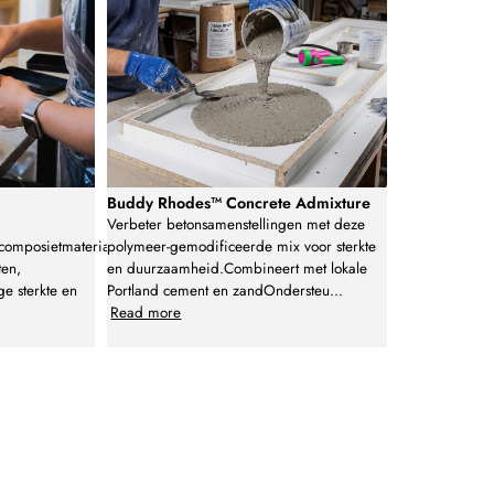
Buddy Rhodes™ Concrete Admixture
Verbeter betonsamenstellingen met deze
omposietmateriaal
polymeer-gemodificeerde mix voor sterkte
ten,
en duurzaamheid.Combineert met lokale
ge sterkte en
Portland cement en zandOndersteu
...
Read more