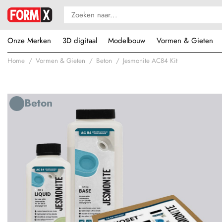
Onze Merken
3D digitaal
Modelbouw
Vormen & Gieten
Home
Vormen & Gieten
Beton
Jesmonite AC84 Kit
Beton