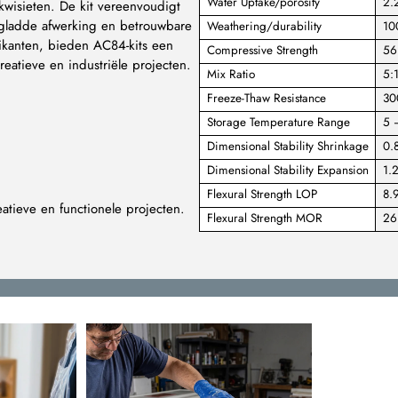
Water Uptake/porosity
2.
kwisieten. De kit vereenvoudigt
 gladde afwerking en betrouwbare
Weathering/durability
10
brikanten, bieden AC84-kits een
Compressive Strength
56
eatieve en industriële projecten.
Mix Ratio
5:1
Freeze-Thaw Resistance
30
Storage Temperature Range
5 
Dimensional Stability Shrinkage
0.
Dimensional Stability Expansion
1.
Flexural Strength LOP
8.
atieve en functionele projecten.
Flexural Strength MOR
26