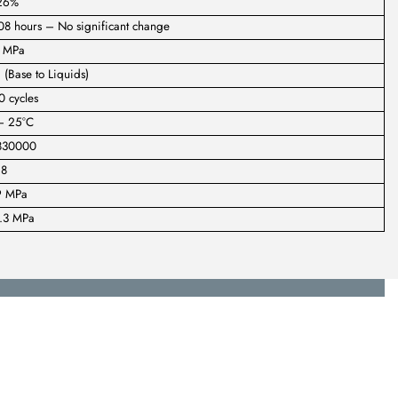
26%
08 hours – No significant change
 MPa
 (Base to Liquids)
0 cycles
– 25°C
830000
28
9 MPa
.3 MPa