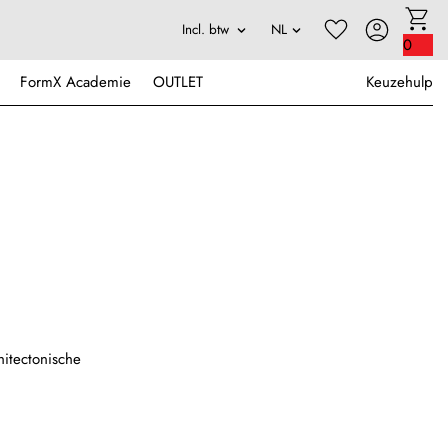
0
FormX Academie
OUTLET
Keuzehulp
hitectonische