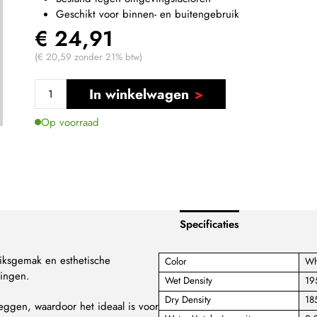
Geschikt voor binnen- en buitengebruik
€ 24,91
(€ 20,59 zonder 21% btw)
In winkelwagen
Op voorraad
Specificaties
iksgemak en esthetische
Color
Wh
singen.
Wet Density
19
Dry Density
18
leggen, waardoor het ideaal is voor