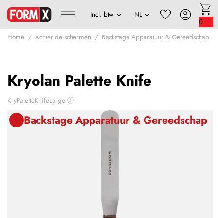
0
Home
Achter de schermen
Backstage Apparatuur & Gereedschap
Kryolan Palette Knife
KryPaletteKnifeLarge
ⓘ
Backstage Apparatuur & Gereedschap