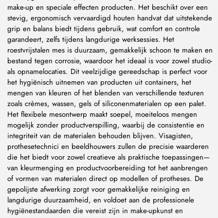
make-up en speciale effecten producten. Het beschikt over een
stevig, ergonomisch vervaardigd houten handvat dat uitstekende
grip en balans biedt tijdens gebruik, wat comfort en controle
garandeert, zelfs tijdens langdurige werksessies. Het
roestvrijstalen mes is duurzaam, gemakkelijk schoon te maken en
bestand tegen corrosie, waardoor het ideaal is voor zowel studio-
als opnamelocaties. Dit veelzijdige gereedschap is perfect voor
het hygiënisch uitnemen van producten uit containers, het
mengen van kleuren of het blenden van verschillende texturen
zoals crèmes, wassen, gels of siliconenmaterialen op een palet.
Het flexibele mesontwerp maakt soepel, moeiteloos mengen
mogelijk zonder productverspilling, waarbij de consistentie en
integriteit van de materialen behouden blijven. Visagisten,
prothesetechnici en beeldhouwers zullen de precisie waarderen
die het biedt voor zowel creatieve als praktische toepassingen—
van kleurmenging en productvoorbereiding tot het aanbrengen
of vormen van materialen direct op modellen of protheses. De
gepolijste afwerking zorgt voor gemakkelijke reiniging en
langdurige duurzaamheid, en voldoet aan de professionele
hygiënestandaarden die vereist zijn in make-upkunst en