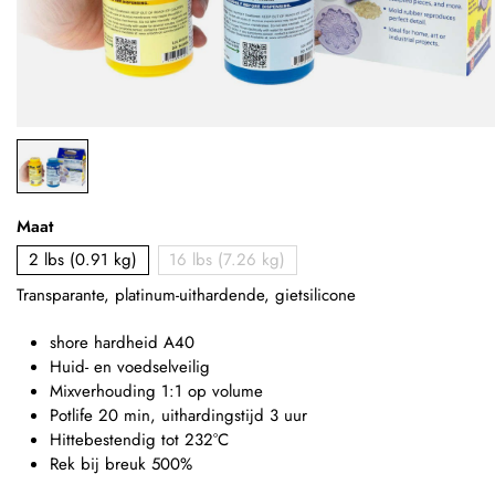
Maat
2 lbs (0.91 kg)
16 lbs (7.26 kg)
Transparante, platinum-uithardende, gietsilicone
shore hardheid A40
Huid- en voedselveilig
Mixverhouding 1:1 op volume
Potlife 20 min, uithardingstijd 3 uur
Hittebestendig tot 232°C
Rek bij breuk 500%