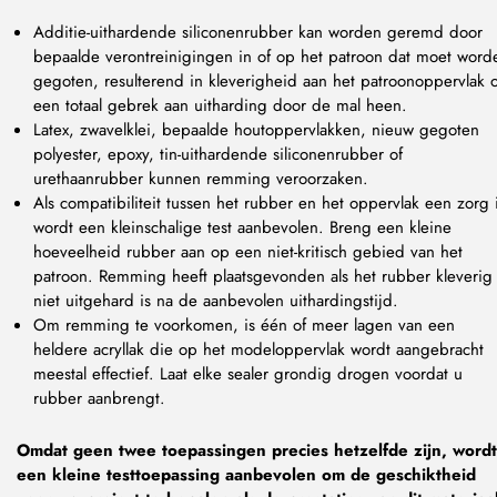
Additie-uithardende siliconenrubber kan worden geremd door
bepaalde verontreinigingen in of op het patroon dat moet word
gegoten, resulterend in kleverigheid aan het patroonoppervlak o
een totaal gebrek aan uitharding door de mal heen.
Latex, zwavelklei, bepaalde houtoppervlakken, nieuw gegoten
polyester, epoxy, tin-uithardende siliconenrubber of
urethaanrubber kunnen remming veroorzaken.
Als compatibiliteit tussen het rubber en het oppervlak een zorg 
wordt een kleinschalige test aanbevolen. Breng een kleine
hoeveelheid rubber aan op een niet-kritisch gebied van het
patroon. Remming heeft plaatsgevonden als het rubber kleverig 
niet uitgehard is na de aanbevolen uithardingstijd.
Om remming te voorkomen, is één of meer lagen van een
heldere acryllak die op het modeloppervlak wordt aangebracht
meestal effectief. Laat elke sealer grondig drogen voordat u
rubber aanbrengt.
Omdat geen twee toepassingen precies hetzelfde zijn, wordt
een kleine testtoepassing aanbevolen om de geschiktheid