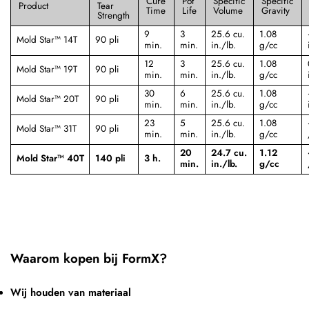
Cure
Pot
Specific
Specific
Product
Tear
Time
Life
Volume
Gravity
Strength
9
3
25.6 cu.
1.08
Mold Star™ 14T
90 pli
min.
min.
in./lb.
g/cc
12
3
25.6 cu.
1.08
Mold Star™ 19T
90 pli
min.
min.
in./lb.
g/cc
30
6
25.6 cu.
1.08
Mold Star™ 20T
90 pli
min.
min.
in./lb.
g/cc
23
5
25.6 cu.
1.08
Mold Star™ 31T
90 pli
min.
min.
in./lb.
g/cc
20
24.7 cu.
1.12
Mold Star™ 40T
140 pli
3 h.
min.
in./lb.
g/cc
Waarom kopen bij FormX?
Wij houden van materiaal