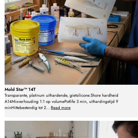
Mold Star™ 14T
Transparante, platinum uithardende, gietsilicone.Shore hardheid
A14Mixverhouding 1:1 op volumePotlife 3 min, uithardingstijd 9
minHittebestendig tot 2
...
Read more