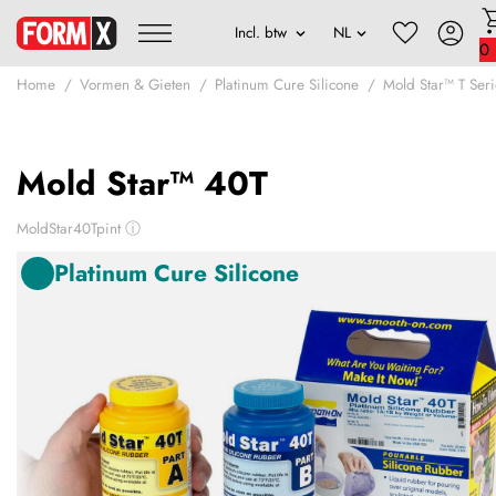
0
Home
Vormen & Gieten
Platinum Cure Silicone
Mold Star™ T Seri
Mold Star™ 40T
MoldStar40Tpint
ⓘ
Platinum Cure Silicone