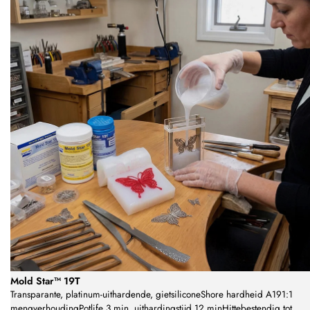
Mold Star™ 19T
Transparante, platinum-uithardende, gietsiliconeShore hardheid A191:1
mengverhoudingPotlife 3 min, uithardingstijd 12 minHittebestendig tot