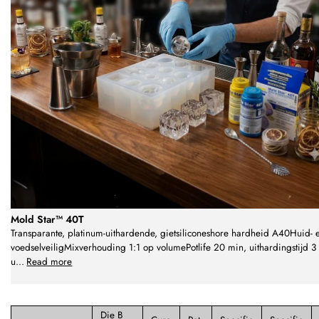
Mold Star™ 40T
Transparante, platinum-uithardende, gietsiliconeshore hardheid A40Huid- 
voedselveiligMixverhouding 1:1 op volumePotlife 20 min, uithardingstijd 3
u
...
Read more
Die B