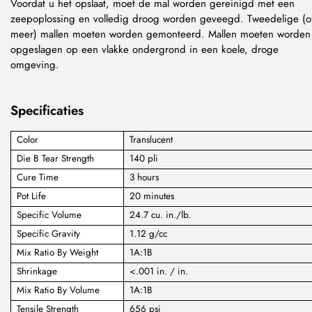
Voordat u het opslaat, moet de mal worden gereinigd met een
zeepoplossing en volledig droog worden geveegd. Tweedelige (o
meer) mallen moeten worden gemonteerd. Mallen moeten worden
opgeslagen op een vlakke ondergrond in een koele, droge
omgeving.
Specificaties
Color
Translucent
Die B Tear Strength
140 pli
Cure Time
3 hours
Pot Life
20 minutes
Specific Volume
24.7 cu. in./lb.
Specific Gravity
1.12 g/cc
Mix Ratio By Weight
1A:1B
Shrinkage
<.001 in. / in.
Mix Ratio By Volume
1A:1B
Tensile Strength
656 psi