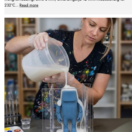
232°C
...
Read more