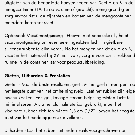
uitgieten van de benodigde hoeveelheden van Deel A en B in de
mengcontainer (1A:1B op volume of gewicht), meng grondig en
zorg ervoor dat u de zijkanten en bodem van de mengcontainer
meerdere keren schraapt.
Optioneel: Vacuümontgassing - Hoewel niet noodzakelijk, helpt
vacuümontgassing om eventuele ingesloten lucht in gietbare
siliconenrubber te elimineren. Na het mengen van delen A en B,
vacuüm het materiaal bij 29 inch kwik, zorg ervoor dat u voldoen
ruimte in de container laat voor productuitbreiding.
Gieten, Uitharden & Prestaties
Gieten - Voor de beste resultaten, giet uw mengsel in één punt o
het laagste punt van het omheiningsveld. Laat het rubber zijn eig
niveau zoeken. Een gelijkmatige stroom helpt ingesloten lucht te
minimaliseren. Als u het als malmateriaal gebruikt, moet het
vloeibare rubber zich ten minste 1,3 cm (1/2”) boven het hoogste
punt van het modeloppervlak nivelleren.
Uitharden - Laat het rubber uitharden zoals voorgeschreven bij