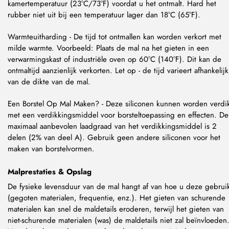
kamertemperatuur (23°C/73°F) voordat u het ontmalt. Hard het
rubber niet uit bij een temperatuur lager dan 18°C (65°F).
Warmteuitharding - De tijd tot ontmallen kan worden verkort met
milde warmte. Voorbeeld: Plaats de mal na het gieten in een
verwarmingskast of industriële oven op 60°C (140°F). Dit kan de
ontmaltijd aanzienlijk verkorten. Let op - de tijd varieert afhankelijk
van de dikte van de mal.
Een Borstel Op Mal Maken? - Deze siliconen kunnen worden verdi
met een verdikkingsmiddel voor borsteltoepassing en effecten. De
maximaal aanbevolen laadgraad van het verdikkingsmiddel is 2
delen (2% van deel A). Gebruik geen andere siliconen voor het
maken van borstelvormen.
Malprestaties & Opslag
De fysieke levensduur van de mal hangt af van hoe u deze gebrui
(gegoten materialen, frequentie, enz.). Het gieten van schurende
materialen kan snel de maldetails eroderen, terwijl het gieten van
niet-schurende materialen (was) de maldetails niet zal beïnvloeden