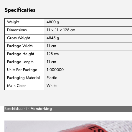
Specificaties
Weight
4800 g
Dimensions
11 × 11 × 128 cm
Gross Weight
4845 g
Package Width
11 cm
Package Height
128 cm
Package Length
11 cm
Units Per Package
1.000000
Packaging Material
Plastic
Main Color
White
Beschikbaar in
Versterking