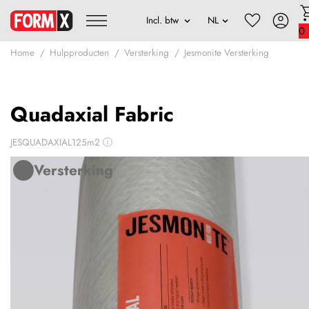
0
Home
Hulpproducten
Versterking
Jesmonite Versterking
Quadaxial Fabric
JESQUADAXIAL125m2
ⓘ
Versterking