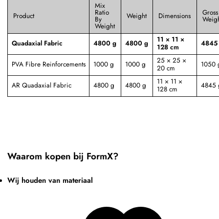
Mix
Ratio
Gross
Product
Weight
Dimensions
By
Weig
Weight
11 × 11 ×
Quadaxial Fabric
4800 g
4800 g
4845
128 cm
25 × 25 ×
PVA Fibre Reinforcements
1000 g
1000 g
1050 
20 cm
11 × 11 ×
AR Quadaxial Fabric
4800 g
4800 g
4845 
128 cm
Waarom kopen bij FormX?
Wij houden van materiaal