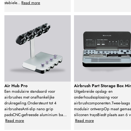
stabiele
...
Read more
Air Hub Pro
Airbrush Part Storage Box Mi
Een modulaire standaard voor
Uitgebreide opslag- en
airbrushes met onafhankelijke
onderhoudsoplossing voor
drukregeling.Ondersteunt tot 4
airbrushcomponenten.Twee-laags
airbrushesAnti-slip nano grip
modulair ontwerpOp maat gemaa
padsCNC-gefreesde aluminium ba
...
siliconen traysBiedt plaats aan 6 v
Read more
Read more