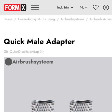
Home
Gereedschap & Uitrusting
Airbrushsysteem
Airbrush Acces
Quick Male Adapter
Gh_QuickDiscMaleAdap
ⓘ
Airbrushsysteem