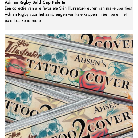
Adrian Rigby Bald Cap Palette
Een collectie van alle favoriete Skin Illustrator-kleuren van make-upartiest
Adrian Rigby voor het aanbrengen van kale kappen in één palet.Het
palet b
...
Read more