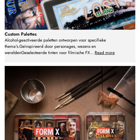
Custom Palettes
Alcohol-geactiveerde paletten ontworpen voor specifieke
thema's.Geïnspireerd door personages, wezens en
wereldenGeselecteerde tinten voor filmische FX
...
Read more