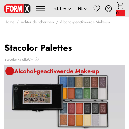
0
Home
Achter de schermen
Alcohol-geactiveerde Make-up
Stacolor Palettes
StacolorPaletteCH
ⓘ
Alcohol-geactiveerde Make-up