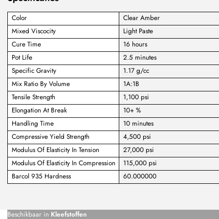
Color
Clear Amber
Mixed Viscocity
Light Paste
Cure Time
16 hours
Pot Life
2.5 minutes
Specific Gravity
1.17 g/cc
Mix Ratio By Volume
1A:1B
Tensile Strength
1,100 psi
Elongation At Break
10+ %
Handling Time
10 minutes
Compressive Yield Strength
4,500 psi
Modulus Of Elasticity In Tension
27,000 psi
Modulus Of Elasticity In Compression
115,000 psi
Barcol 935 Hardness
60.000000
Beschikbaar in
Kleefstoffen