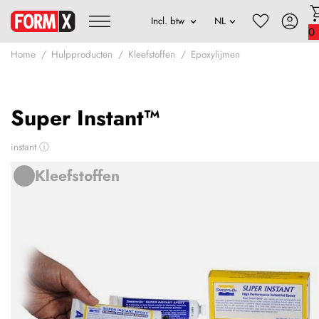
0
Home
Hulpproducten
Kleefstoffen
Epoxylijmen
Super Instant™
instant
ⓘ
Kleefstoffen