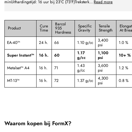
minUithardingstijd: 16 uur bij 23°C (73°F)Treksterk
...
Read more
Barcol
Cure
Specific
Tensile
Elonga
Product
935
Time
Gravity
Strength
At Bre
Hardness
3,400
EA-40™
24 h.
66
1.10 g/cc
1.0 %
psi
1.17
1,100
Super Instant™
16 h.
60
10+ %
g/cc
psi
1.43
3,600
Metalset™ A4
16 h.
71
1.2 %
g/cc
psi
4,300
MT-13™
16 h.
72
1.37 g/cc
0.8 %
psi
Waarom kopen bij FormX?