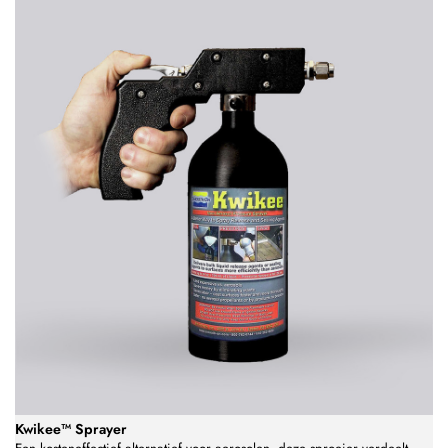
Kwikee™ Sprayer