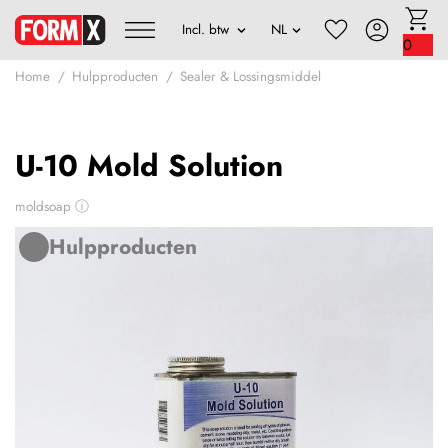
0
Home
Hulpproducten
Sealer & Lossingsmiddel
U-10 Mold Solution
moldsoap
ⓘ
Hulpproducten