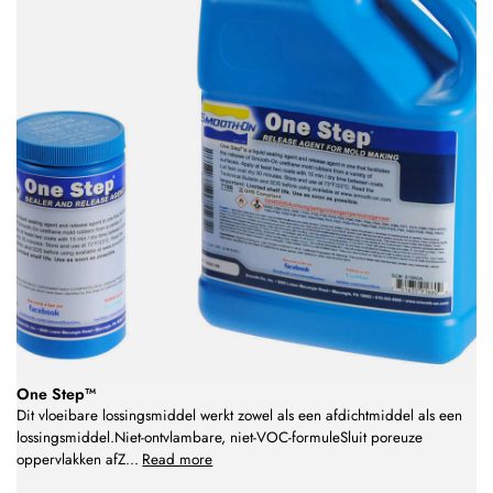
One Step™
Dit vloeibare lossingsmiddel werkt zowel als een afdichtmiddel als een
lossingsmiddel.Niet-ontvlambare, niet-VOC-formuleSluit poreuze
oppervlakken afZ
...
Read more