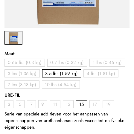
Maat
0.66 lbs (0.3 kg)
0.7 lbs (0.32 kg)
1 lbs (0.45 kg)
3 lbs (1.36 kg)
3.5 lbs (1.59 kg)
4 lbs (1.81 kg)
7 lbs (3.18 kg)
10 lbs (4.54 kg)
URE‑FIL
3
5
7
9
11
13
15
17
19
Serie van speciale additieven voor het aanpassen van
eigenschappen van urethaanharsen zoals viscositeit en fysieke
eigenschappen.