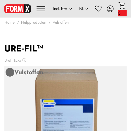
0
Home
Hulpproducten
Vulstoffen
URE‑FIL™
Urefil15xx
ⓘ
Vulstoffen