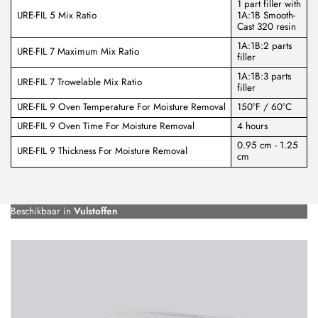
1 part filler with
URE-FIL 5 Mix Ratio
1A:1B Smooth-
Cast 320 resin
1A:1B:2 parts
URE-FIL 7 Maximum Mix Ratio
filler
1A:1B:3 parts
URE-FIL 7 Trowelable Mix Ratio
filler
URE-FIL 9 Oven Temperature For Moisture Removal
150°F / 60°C
URE-FIL 9 Oven Time For Moisture Removal
4 hours
0.95 cm - 1.25
URE-FIL 9 Thickness For Moisture Removal
cm
Beschikbaar in
Vulstoffen