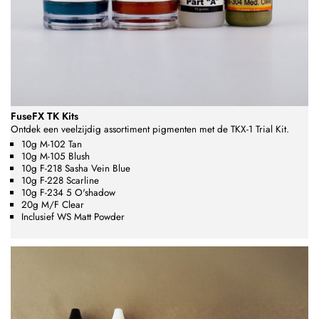
FuseFX TK Kits
Ontdek een veelzijdig assortiment pigmenten met de TKX-1 Trial Kit.
10g M-102 Tan
10g M-105 Blush
10g F-218 Sasha Vein Blue
10g F-228 Scarline
10g F-234 5 O'shadow
20g M/F Clear
Inclusief WS Matt Powder