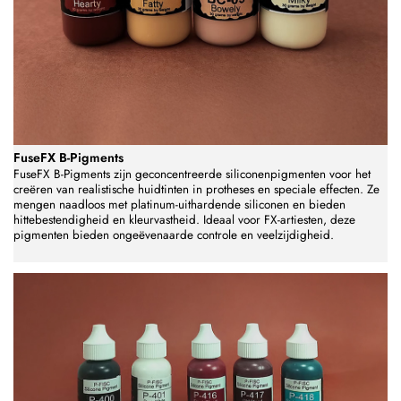
FuseFX B-Pigments
FuseFX B-Pigments zijn geconcentreerde siliconenpigmenten voor het
creëren van realistische huidtinten in protheses en speciale effecten. Ze
mengen naadloos met platinum-uithardende siliconen en bieden
hittebestendigheid en kleurvastheid. Ideaal voor FX-artiesten, deze
pigmenten bieden ongeëvenaarde controle en veelzijdigheid.