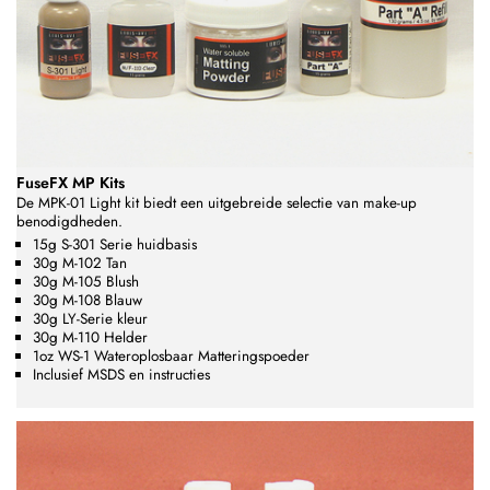
FuseFX MP Kits
De MPK-01 Light kit biedt een uitgebreide selectie van make-up
benodigdheden.
15g S-301 Serie huidbasis
30g M-102 Tan
30g M-105 Blush
30g M-108 Blauw
30g LY-Serie kleur
30g M-110 Helder
1oz WS-1 Wateroplosbaar Matteringspoeder
Inclusief MSDS en instructies