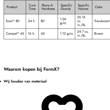
Cure
Shore A
Specific
Specific
Product
Color
Time
Hardness
Gravity
Volume
26.16
1.06
Econ™ 80
24 h.
80
cu.
Translucent
g/cc
in./lb.
24.7 cu.
Compat™ 45
16 h.
45
1.12 g/cc
Brown
in./lb.
Waarom kopen bij FormX?
Wij houden van materiaal