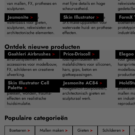
van mallen, FX, protheses en
met fijne details en hoge
rekwisiet
sculpturen.
scheurvastheid.
gedetaille
Jesmonite
>
Skin Illustrator
>
FormX 
Acrylcomposiet op
Op alcohol geactiveerde
Gereedsc
waterbasis voor gieten,
SFX-make-uppaletten voor
boetsere
sculpturen, rekwisieten en
watervaste huid- en prothese-
prototypi
architectonische elementen.
effecten.
industrië
Ontdek nieuwe producten
Gaahleri Airbrushes
>
Price-Driscoll
>
Elegoo 
Professionele
Geavanceerde
Hogeresol
airbrushsystemen en
lossingsmiddelen en
voor gede
accessoires voor modelbouw,
malafdichters voor siliconen,
harsprint
FX, schilderen en creatieve
hars, gips, beton en
modelbou
afwerking.
giettoepassingen.
productie
Skin Illustrator Cell
Jesmonite AC84
>
MoldSt
Op alcohol geactiveerd
Acrylharssysteem voor
Snelhard
Palette
>
make-uppalet voor blauwe
lichtgewicht composieten,
platinasi
plekken, wonden, trauma-
architectonisch gieten en
mallen ma
effecten en realistische
sculpturaal werk.
en industr
huidsimulatie.
reproduct
Populaire categorieën
Boetseren
>
Mallen maken
>
Gieten
>
Schilderen
>