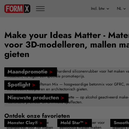
Make your Ideas Matter - Mate
voor 3D-modelleren, mallen m
gieten
Maandpromotie
>
FormSil 25 — veelzijdig tin-uithardend siliconenrubber voor het maken v
modellen, nu tegen een speciale promotieprijs.
Spotlight
>
Buddy Rhodes™ Craftsman Mix — hoogwaardige betonmix voor GFRC, m
werkbladen, sculpturen en architectonisch gieten.
Nieuwste producten
>
Nieuw — Skin Illustrator Creations Palette — op alcohol geactiveerd make
realistische prothese- en SFX-make-upeffecten.
Ontdek onze favorieten
Monster Clay®
>
Mold Star™
>
Smooth
Herbruikbare zwavelvrije
Platinasiliconenrubber voor
Snelhard
boetseerklei voor het maken
eenvoudig mallen maken
giethars v