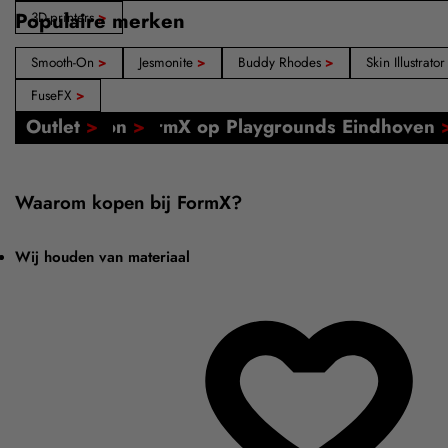
Populaire merken
3D-printers
>
Smooth-On
>
Jesmonite
>
Buddy Rhodes
>
Skin Illustrato
FuseFX
>
Onze winkels: Amsterdam, Barcelona, Madrid
Online tutorials
FormX Academy
Evenement: FormX op Playgrounds Eindhoven
Cadeaubon
Outlet
>
>
>
>
Waarom kopen bij FormX?
Wij houden van materiaal