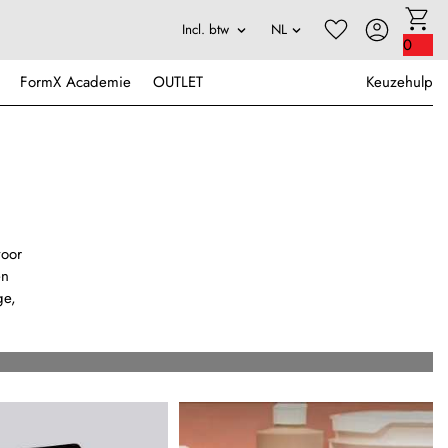
0
FormX Academie
OUTLET
Keuzehulp
voor
en
ge,