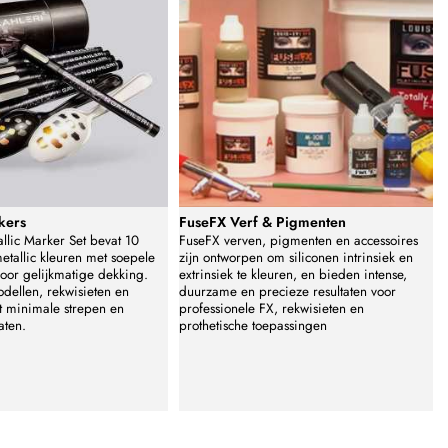
kers
FuseFX Verf & Pigmenten
allic Marker Set bevat 10
FuseFX verven, pigmenten en accessoires
tallic kleuren met soepele
zijn ontworpen om siliconen intrinsiek en
voor gelijkmatige dekking.
extrinsiek te kleuren, en bieden intense,
odellen, rekwisieten en
duurzame en precieze resultaten voor
 minimale strepen en
professionele FX, rekwisieten en
aten.
prothetische toepassingen