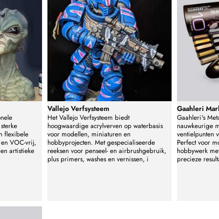
Vallejo Verfsysteem
Gaahleri Mar
onele
Het Vallejo Verfsysteem biedt
Gaahleri's Met
sterke
hoogwaardige acrylverven op waterbasis
nauwkeurige me
n flexibele
voor modellen, miniaturen en
ventielpunten 
en VOC-vrij,
hobbyprojecten. Met gespecialiseerde
Perfect voor m
en artistieke
reeksen voor penseel- en airbrushgebruik,
hobbywerk met
plus primers, washes en vernissen, i
precieze result