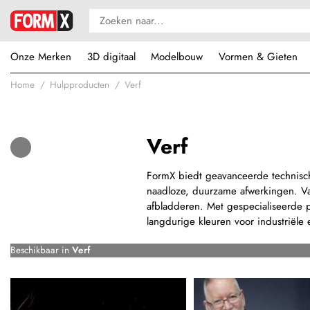
Onze Merken
3D digitaal
Modelbouw
Vormen & Gieten
Home
Hulpproducten
Verf
Verf
FormX biedt geavanceerde technische
naadloze, duurzame afwerkingen. Van
afbladderen. Met gespecialiseerde p
langdurige kleuren voor industriële 
Beschikbaar in
Verf