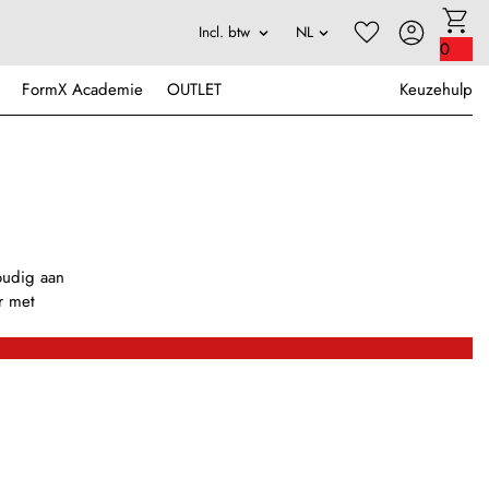
0
FormX Academie
OUTLET
Keuzehulp
voudig aan
r met