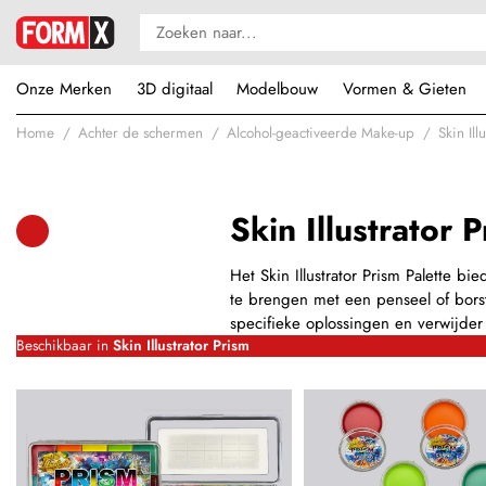
Onze Merken
3D digitaal
Modelbouw
Vormen & Gieten
Home
Achter de schermen
Alcohol-geactiveerde Make-up
Skin Ill
Skin Illustrator 
Het Skin Illustrator Prism Palette b
te brengen met een penseel of bors
specifieke oplossingen en verwijder
Beschikbaar in
Skin Illustrator Prism