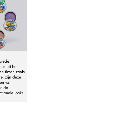
 bieden
eur uit het
ge tinten zoals
e, zijn deze
ren van
kelde
tionele looks.