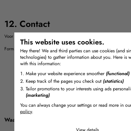
12. Contact
Voor vragen over deze disclaimer kun je contact opnemen met:
This website uses cookies.
FormX
www.formx.eu
E-mail:info@formx.nl
Hey there! We and third parties can use cookies (and sim
technologies) to gather information about you. Here is 
with this information:
Make your website experience smoother
(functional)
Keep track of the pages you check out
(statistics)
Tailor promotions to your interests using ads personali
(marketing)
You can always change your settings or read more in ou
policy
.
Waarom kopen bij FormX?
The cookies we use by category
View details