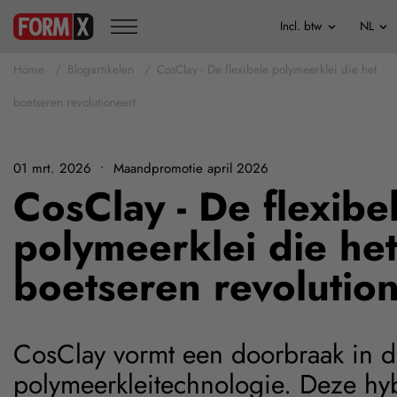
Home
Blogartikelen
CosClay - De flexibele polymeerklei die het
boetseren revolutioneert
01 mrt. 2026
• Maandpromotie april 2026
CosClay - De flexibe
polymeerklei die he
boetseren revolutio
CosClay vormt een doorbraak in 
polymeerkleitechnologie. Deze hy