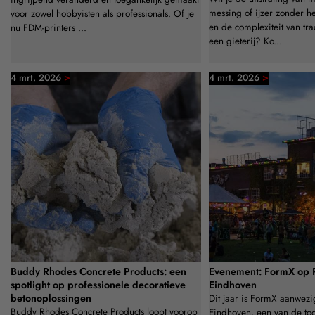
messing of ijzer zonder he
voor zowel hobbyisten als professionals. Of je
en de complexiteit van tra
nu FDM-printers ...
een gieterij? Ko...
>
>
4 mrt. 2026
4 mrt. 2026
Buddy Rhodes Concrete Products: een
Evenement: FormX op 
spotlight op professionele decoratieve
Eindhoven
betonoplossingen
Dit jaar is FormX aanwez
Buddy Rhodes Concrete Products loopt voorop
Eindhoven, een van de t