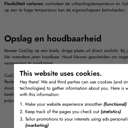
Flexibiliteit verloren:
controleer de uithardingstemperatuur en -tij
op een te hoge temperatuur kan de eigenschappen beïnvloeden.
Opslag en houdbaarheid
Bewaar CosClay op een koele, droge plaats uit direct zonlicht. Bij j
klei meerdere jaren houdbaar. Houd kleuren gescheiden om ong
vermenging te voorkomen.
This website uses cookies.
CosClay heeft fundamenteel veranderd wat mogelijk is met polyme
Hey there! We and third parties can use cookies (and sim
flexibiliteit na uitharding maakt het de favoriete keuze voor elk pro
technologies) to gather information about you. Here is 
duurzaamheid en beweging vereist. Of je nu stop-motionanimator
with this information:
beeldhouwer bent: CosClay biedt eigenschappen die traditionele
polymeerkleisoorten simpelweg niet kunnen evenaren.
Make your website experience smoother
(functional)
Keep track of the pages you check out
(statistics)
Tailor promotions to your interests using ads personali
(marketing)