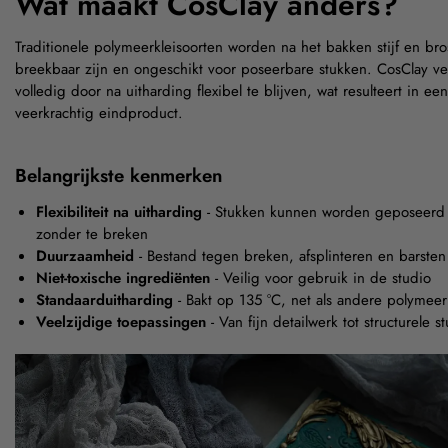
Wat maakt CosClay anders?
Traditionele polymeerkleisoorten worden na het bakken stijf en br
breekbaar zijn en ongeschikt voor poseerbare stukken. CosClay ve
volledig door na uitharding flexibel te blijven, wat resulteert in e
veerkrachtig eindproduct.
Belangrijkste kenmerken
Flexibiliteit na uitharding
- Stukken kunnen worden geposeerd e
zonder te breken
Duurzaamheid
- Bestand tegen breken, afsplinteren en barsten
Niet-toxische ingrediënten
- Veilig voor gebruik in de studio
Standaarduitharding
- Bakt op 135 °C, net als andere polymeer
Veelzijdige toepassingen
- Van fijn detailwerk tot structurele s