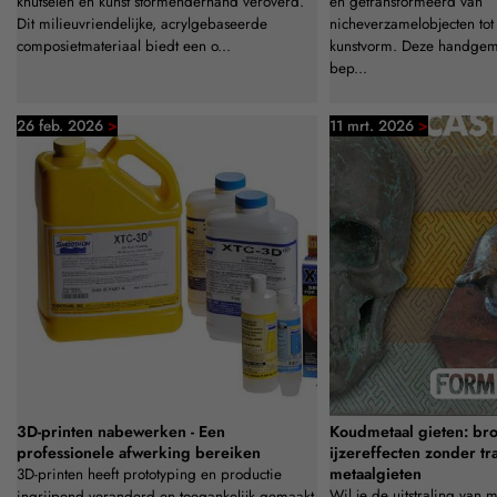
knutselen en kunst stormenderhand veroverd.
en getransformeerd van
Dit milieuvriendelijke, acrylgebaseerde
nicheverzamelobjecten to
composietmateriaal biedt een o...
kunstvorm. Deze handgema
bep...
>
>
26 feb. 2026
11 mrt. 2026
3D-printen nabewerken - Een
Koudmetaal gieten: bro
professionele afwerking bereiken
ijzereffecten zonder tr
metaalgieten
3D-printen heeft prototyping en productie
Wil je de uitstraling van 
ingrijpend veranderd en toegankelijk gemaakt