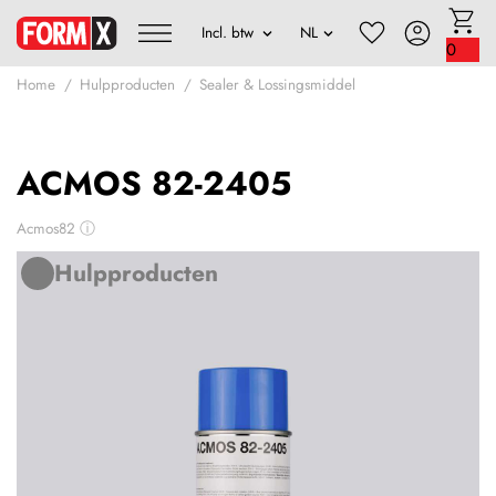
0
Home
Hulpproducten
Sealer & Lossingsmiddel
ACMOS 82-2405
Acmos82
ⓘ
Hulpproducten