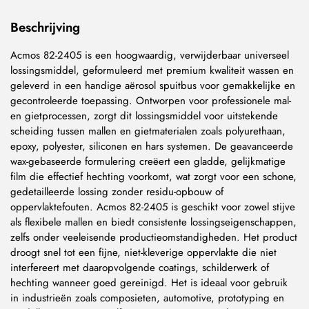
Beschrijving
Acmos 82-2405 is een hoogwaardig, verwijderbaar universeel
lossingsmiddel, geformuleerd met premium kwaliteit wassen en
geleverd in een handige aërosol spuitbus voor gemakkelijke en
gecontroleerde toepassing. Ontworpen voor professionele mal-
en gietprocessen, zorgt dit lossingsmiddel voor uitstekende
scheiding tussen mallen en gietmaterialen zoals polyurethaan,
epoxy, polyester, siliconen en hars systemen. De geavanceerde
wax-gebaseerde formulering creëert een gladde, gelijkmatige
film die effectief hechting voorkomt, wat zorgt voor een schone,
gedetailleerde lossing zonder residu-opbouw of
oppervlaktefouten. Acmos 82-2405 is geschikt voor zowel stijve
als flexibele mallen en biedt consistente lossingseigenschappen,
zelfs onder veeleisende productieomstandigheden. Het product
droogt snel tot een fijne, niet-kleverige oppervlakte die niet
interfereert met daaropvolgende coatings, schilderwerk of
hechting wanneer goed gereinigd. Het is ideaal voor gebruik
in industrieën zoals composieten, automotive, prototyping en