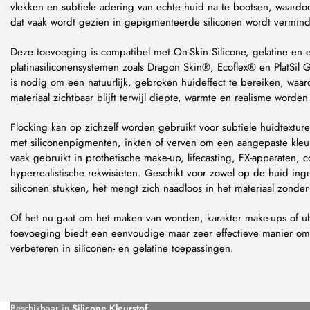
vlekken en subtiele adering van echte huid na te bootsen, waardoor
dat vaak wordt gezien in gepigmenteerde siliconen wordt vermin
Deze toevoeging is compatibel met On-Skin Silicone, gelatine en
platinasiliconensystemen zoals Dragon Skin®, Ecoflex® en PlatSil G
is nodig om een natuurlijk, gebroken huideffect te bereiken, waar
materiaal zichtbaar blijft terwijl diepte, warmte en realisme word
Flocking kan op zichzelf worden gebruikt voor subtiele huidtextu
met siliconenpigmenten, inkten of verven om een aangepaste kleur
vaak gebruikt in prothetische make-up, lifecasting, FX-apparaten, 
hyperrealistische rekwisieten. Geschikt voor zowel op de huid in
siliconen stukken, het mengt zich naadloos in het materiaal zonder 
Of het nu gaat om het maken van wonden, karakter make-ups of ultr
toevoeging biedt een eenvoudige maar zeer effectieve manier om d
verbeteren in siliconen- en gelatine toepassingen.
Beschikbaar in
Silicone Kleurstof