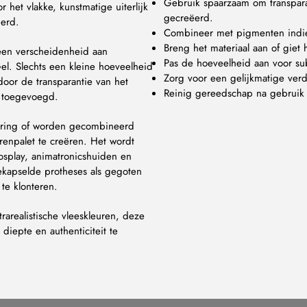
Gebruik spaarzaam om transparan
 het vlakke, kunstmatige uiterlijk
gecreëerd.
derd.
Combineer met pigmenten indie
Breng het materiaal aan of giet 
 een verscheidenheid aan
Pas de hoeveelheid aan voor sub
el. Slechts een kleine hoeveelheid
Zorg voor een gelijkmatige ver
door de transparantie van het
Reinig gereedschap na gebruik
en toegevoegd.
rering of worden gecombineerd
enpalet te creëren. Het wordt
cosplay, animatronicshuiden en
gekapselde protheses als gegoten
te klonteren.
arealistische vleeskleuren, deze
iepte en authenticiteit te