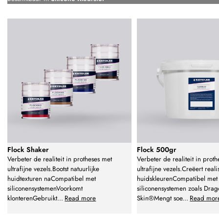
Flock Shaker
Flock 500gr
Verbeter de realiteit in protheses met
Verbeter de realiteit in prot
ultrafijne vezels.Bootst natuurlijke
ultrafijne vezels.Creëert reali
huidtexturen naCompatibel met
huidskleurenCompatibel met
siliconensystemenVoorkomt
siliconensystemen zoals Dra
klonterenGebruikt
...
Read more
Skin®Mengt soe
...
Read mor