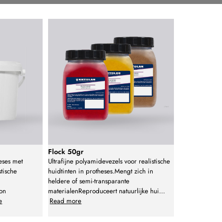
Flock 50gr
heses met
Ultrafijne polyamidevezels voor realistische
stische
huidtinten in protheses.Mengt zich in
heldere of semi-transparante
gon
materialenReproduceert natuurlijke hui
...
e
Read more