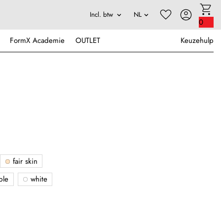
0
FormX Academie
OUTLET
Keuzehulp
fair skin
ple
white