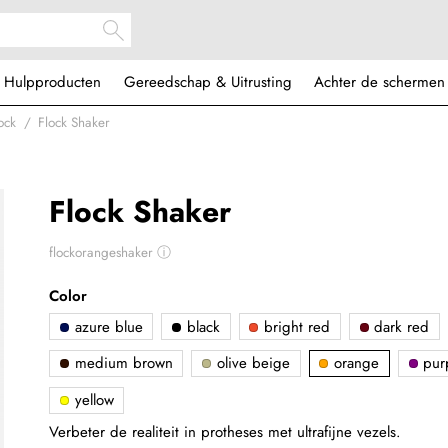
Hulpproducten
Gereedschap & Uitrusting
Achter de schermen
ock
Flock Shaker
Flock Shaker
flockorangeshaker
ⓘ
Color
azure blue
black
bright red
dark red
medium brown
olive beige
orange
pur
yellow
Verbeter de realiteit in protheses met ultrafijne vezels.