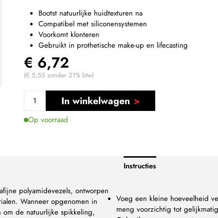
Bootst natuurlijke huidtexturen na
Compatibel met siliconensystemen
Voorkomt klonteren
Gebruikt in prothetische make-up en lifecasting
€ 6,72
(€ 5,55 zonder 21% btw)
In winkelwagen
Op voorraad
Instructies
rafijne polyamidevezels, ontworpen
Voeg een kleine hoeveelheid vez
aterialen. Wanneer opgenomen in
meng voorzichtig tot gelijkmati
 om de natuurlijke spikkeling,