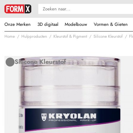
Onze Merken
3D digitaal
Modelbouw
Vormen & Gieten
Home
Hulpproducten
Kleurstof & Pigment
Silicone Kleurstof
Fl
Silicone Kleurstof